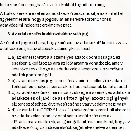
bekezdésében meghatározott okokból tagadhatja meg.
A törlési kérelem esetén az adatkezelő beazonosítja az érintettet,
figyelemmel arra, hogy a jogosulatlan kérésre történő törlés
adatvédelmi incidenst eredményezhet.
Az adatkezelés korlátozásához való jog
Az érintett jogosult arra, hogy kérésére az adatkezelő korlátozza az
adatkezelést, ha az alábbiak valamelyike teljesül:
a) az érintett vitatja a személyes adatok pontosságát, ez
esetben a korlátozás arra az időtartamra vonatkozik, amely
lehetővé teszi, hogy az adatkezelő ellenőrizze a személyes
adatok pontosságát;
b) az adatkezelés jogellenes, és az érintett ellenzi az adatok
törlését, és ehelyett kéri azok felhasználásának korlátozását;
c) az adatkezelőnek már nincs szüksége a személyes adatokra
adatkezelés céljából, de az érintett igényli azokat jogi igények
előterjesztéséhez, érvényesítéséhez vagy védelméhez; vagy
d) az érintett a GDPR 21. cikk (1) bekezdése szerint tiltakozott
az adatkezelés ellen; ez esetben a korlátozás arra az
időtartamra vonatkozik, amíg megállapításra nem kerül, hogy az
adatkezelő jogos indokai elsőbbséget élveznek-e az érintett