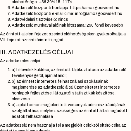
elérhetősége: +36 30/415-1174
Adatkezelő központi honlapja: https://amozgocivisert.hu
Adatkezelő központi e-mail címe: info@amozgocivisert.hu
Adatvédelmi tisztviselő: nincs
Adatkezelő munkavállalóinak létszáma: 250 főnél kevesebb
Az érintett a jelen fejezet szerinti elérhetőségeken gyakorolhatja a
VIII. fejezet szerinti érintetti jogait.
III. ADATKEZELÉS CÉLJAI
Az adatkezelés céljai:
a) hírlevelek küldése, az érintett tájékoztatása az adatkezelő
tevékenységéről, ajánlatairól;
b) az érintett internetes felhasználási szokásainak
megismerése az adatkezelő által üzemeltetett internetes
honlapok fejlesztése, látogatói statisztikák készítése,
elemzése.
c) a platformon megjelenített versenyek adminisztrációjának
szolgáltatása, melyhez szükséges az érintett által megadott
adatok felhasználása
Az adatkezelő nem használja fel a megjelölt céloktól eltérő célra az