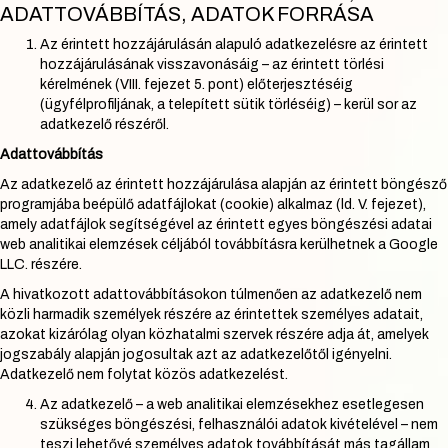
ADATTOVÁBBÍTÁS, ADATOK FORRÁSA
Az érintett hozzájárulásán alapuló adatkezelésre az érintett
hozzájárulásának visszavonásáig – az érintett törlési
kérelmének (VIII. fejezet 5. pont) előterjesztéséig
(ügyfélprofiljának, a telepített sütik törléséig) – kerül sor az
adatkezelő részéről.
Adattovábbítás
Az adatkezelő az érintett hozzájárulása alapján az érintett böngésző
programjába beépülő adatfájlokat (cookie) alkalmaz (ld. V. fejezet),
amely adatfájlok segítségével az érintett egyes böngészési adatai
web analitikai elemzések céljából továbbításra kerülhetnek a Google
LLC. részére.
A hivatkozott adattovábbításokon túlmenően az adatkezelő nem
közli harmadik személyek részére az érintettek személyes adatait,
azokat kizárólag olyan közhatalmi szervek részére adja át, amelyek
jogszabály alapján jogosultak azt az adatkezelőtől igényelni.
Adatkezelő nem folytat közös adatkezelést.
Az adatkezelő – a web analitikai elemzésekhez esetlegesen
szükséges böngészési, felhasználói adatok kivételével – nem
teszi lehetővé személyes adatok továbbítását más tagállam