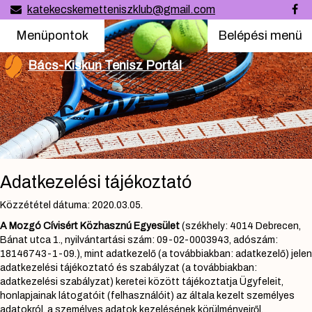
katekecskemetteniszklub@gmail.com
Menüpontok
Belépési
Menüpontok
Belépési menü
menü
Bács-Kiskun Tenisz Portál
Adatkezelési tájékoztató
Közzététel dátuma: 2020.03.05.
A Mozgó Cívisért Közhasznú Egyesület
(székhely: 4014 Debrecen,
Bánat utca 1., nyilvántartási szám: 09-02-0003943, adószám:
18146743-1-09.), mint adatkezelő (a továbbiakban: adatkezelő) jelen
adatkezelési tájékoztató és szabályzat (a továbbiakban:
adatkezelési szabályzat) keretei között tájékoztatja Ügyfeleit,
honlapjainak látogatóit (felhasználóit) az általa kezelt személyes
adatokról, a személyes adatok kezelésének körülményeiről,