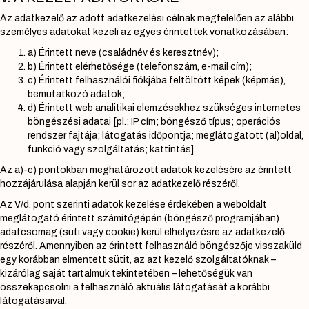
Az adatkezelő az adott adatkezelési célnak megfelelően az alábbi
személyes adatokat kezeli az egyes érintettek vonatkozásában:
a) Érintett neve (családnév és keresztnév);
b) Érintett elérhetősége (telefonszám, e-mail cím);
c) Érintett felhasználói fiókjába feltöltött képek (képmás),
bemutatkozó adatok;
d) Érintett web analitikai elemzésekhez szükséges internetes
böngészési adatai [pl.: IP cím; böngésző típus; operációs
rendszer fajtája; látogatás időpontja; meglátogatott (al)oldal,
funkció vagy szolgáltatás; kattintás].
Az a)-c) pontokban meghatározott adatok kezelésére az érintett
hozzájárulása alapján kerül sor az adatkezelő részéről.
Az V/d. pont szerinti adatok kezelése érdekében a weboldalt
meglátogató érintett számítógépén (böngésző programjában)
adatcsomag (süti vagy cookie) kerül elhelyezésre az adatkezelő
részéről. Amennyiben az érintett felhasználó böngészője visszaküld
egy korábban elmentett sütit, az azt kezelő szolgáltatóknak –
kizárólag saját tartalmuk tekintetében – lehetőségük van
összekapcsolni a felhasználó aktuális látogatását a korábbi
látogatásaival.