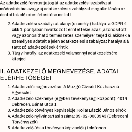
Az adatkezelő fenntartja jogát az adatkezelési szabályzat
módosítására avagy új adatkezelési szabályzat megalkotására az
érintettek előzetes értesítése mellett.
Adatkezelési szabályzat alanyi (személyi) hatálya: a GDPR 4.
cikk 1. pontjában hivatkozott érintettekre azaz „azonosított
vagy azonosítható természetes személyre” terjed ki, akiknek a
személyes adatait a jelen adatkezelési szabályzat hatálya alá
tartozó adatkezelések érintik.
Tárgyi hatály: az adatkezelő valamennyi adatkezelésére
kiterjed.
II. ADATKEZELŐ MEGNEVEZÉSE, ADATAI,
ELÉRHETŐSÉGEI
Adatkezelő megnevezése: A Mozgó Cívisért Közhasznú
Egyesület
Adatkezelő székhelye (egyben tevékenységi központ): 4014
Debrecen, Bánat utca 1.
Adatkezelő törvényes képviselője: Kollár László János elnök
Adatkezelő nyilvántartási száma: 09-02-0003943 (Debreceni
Törvényszék)
Adatkezelő (és a törvényes képviselők) telefonos