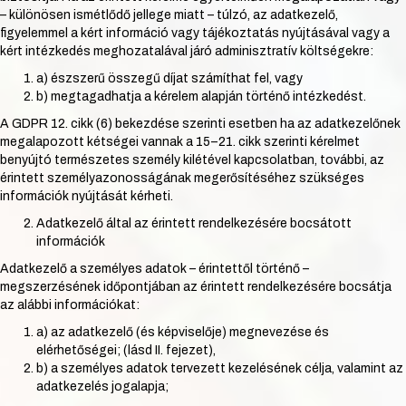
– különösen ismétlődő jellege miatt – túlzó, az adatkezelő,
figyelemmel a kért információ vagy tájékoztatás nyújtásával vagy a
kért intézkedés meghozatalával járó adminisztratív költségekre:
a) észszerű összegű díjat számíthat fel, vagy
b) megtagadhatja a kérelem alapján történő intézkedést.
A GDPR 12. cikk (6) bekezdése szerinti esetben ha az adatkezelőnek
megalapozott kétségei vannak a 15–21. cikk szerinti kérelmet
benyújtó természetes személy kilétével kapcsolatban, további, az
érintett személyazonosságának megerősítéséhez szükséges
információk nyújtását kérheti.
Adatkezelő által az érintett rendelkezésére bocsátott
információk
Adatkezelő a személyes adatok – érintettől történő –
megszerzésének időpontjában az érintett rendelkezésére bocsátja
az alábbi információkat:
a) az adatkezelő (és képviselője) megnevezése és
elérhetőségei; (lásd II. fejezet),
b) a személyes adatok tervezett kezelésének célja, valamint az
adatkezelés jogalapja;