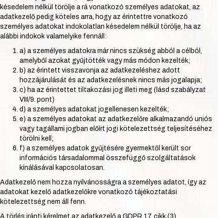
késedelem nélkül törölje a rá vonatkozó személyes adatokat, az
adatkezelő pedig köteles arra, hogy az érintettre vonatkozó
személyes adatokat indokolatlan késedelem nélkül törölje, ha az
alábbi indokok valamelyike fennáll:
a) a személyes adatokra már nincs szükség abból a célból,
amelyből azokat gyűjtötték vagy más módon kezelték;
b) az érintett visszavonja az adatkezeléshez adott
hozzájárulását és az adatkezelésnek nincs más jogalapja;
c) ha az érintettet tiltakozási jog illeti meg (lásd szabályzat
VIII/9. pont)
d) a személyes adatokat jogellenesen kezelték;
e) a személyes adatokat az adatkezelőre alkalmazandó uniós
vagy tagállami jogban előírt jogi kötelezettség teljesítéséhez
törölni kell;
f) a személyes adatok gyűjtésére gyermektől került sor
információs társadalommal összefüggő szolgáltatások
kínálásával kapcsolatosan.
Adatkezelő nem hozza nyilvánosságra a személyes adatot, így az
adatokat kezelő adatkezelőkre vonatkozó tájékoztatási
kötelezettség nem áll fenn.
A törlés iránti kérelmet az adatkezelő a GDPR 17. cikk (3)