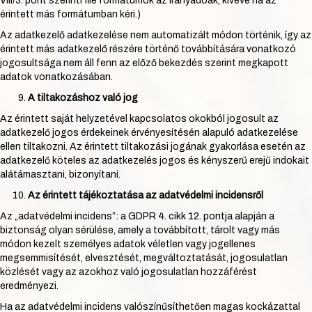
VIII/3. pont szerinti file formátumok az irányadóak, kivéve ha az
érintett más formátumban kéri.)
Az adatkezelő adatkezelése nem automatizált módon történik, így az
érintett más adatkezelő részére történő továbbítására vonatkozó
jogosultsága nem áll fenn az előző bekezdés szerint megkapott
adatok vonatkozásában.
A tiltakozáshoz való jog
Az érintett saját helyzetével kapcsolatos okokból jogosult az
adatkezelő jogos érdekeinek érvényesítésén alapuló adatkezelése
ellen tiltakozni. Az érintett tiltakozási jogának gyakorlása esetén az
adatkezelő köteles az adatkezelés jogos és kényszerű erejű indokait
alátámasztani, bizonyítani.
Az érintett tájékoztatása az adatvédelmi incidensről
Az „adatvédelmi incidens”: a GDPR 4. cikk 12. pontja alapján a
biztonság olyan sérülése, amely a továbbított, tárolt vagy más
módon kezelt személyes adatok véletlen vagy jogellenes
megsemmisítését, elvesztését, megváltoztatását, jogosulatlan
közlését vagy az azokhoz való jogosulatlan hozzáférést
eredményezi.
Ha az adatvédelmi incidens valószínűsíthetően magas kockázattal