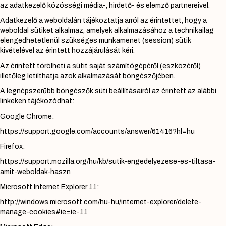
az adatkezelő közösségi média-, hirdető- és elemző partnereivel.
Adatkezelő a weboldalán tájékoztatja arról az érintettet, hogy a
weboldal sütiket alkalmaz, amelyek alkalmazásához a technikailag
elengedhetetlenül szükséges munkamenet (session) sütik
kivételével az érintett hozzájárulását kéri.
Az érintett törölheti a sütit saját számítógépéről (eszközéről)
illetőleg letilthatja azok alkalmazását böngészőjében.
A legnépszerűbb böngészők süti beállításairól az érintett az alábbi
linkeken tájékozódhat:
Google Chrome:
https://support.google.com/accounts/answer/61416?hl=hu
Firefox:
https://support.mozilla.org/hu/kb/sutik-engedelyezese-es-tiltasa-
amit-weboldak-haszn
Microsoft Internet Explorer 11:
http://windows.microsoft.com/hu-hu/internet-explorer/delete-
manage-cookies#ie=ie-11