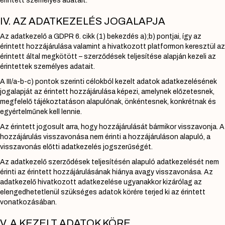
érintett személyes adatait.
IV. AZ ADATKEZELÉS JOGALAPJA
Az adatkezelő a GDPR 6. cikk (1) bekezdés a);b) pontjai, így az
érintett hozzájárulása valamint a hivatkozott platformon keresztül az
érintett által megkötött – szerződések teljesítése alapján kezeli az
érintettek személyes adatait.
A III/a-b-c) pontok szerinti célokból kezelt adatok adatkezelésének
jogalapját az érintett hozzájárulása képezi, amelynek előzetesnek,
megfelelő tájékoztatáson alapulónak, önkéntesnek, konkrétnak és
egyértelműnek kell lennie.
Az érintett jogosult arra, hogy hozzájárulását bármikor visszavonja. A
hozzájárulás visszavonása nem érinti a hozzájáruláson alapuló, a
visszavonás előtti adatkezelés jogszerűségét.
Az adatkezelő szerződések teljesítésén alapuló adatkezelését nem
érinti az érintett hozzájárulásának hiánya avagy visszavonása. Az
adatkezelő hivatkozott adatkezelése ugyanakkor kizárólag az
elengedhetetlenül szükséges adatok körére terjed ki az érintett
vonatkozásában.
V. A KEZELT ADATOK KÖRE