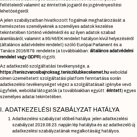
feltételeiről valamint az érintettek jogairól és jogérvényesítési
lehetőségeiről.
A jelen szabályzatban hivatkozott fogalmak meghatározását a
természetes személyeknek a személyes adatok kezelése
tekintetében történő védelméről és az ilyen adatok szabad
áramlásáról, valamint a 95/46/EK rendelet hatályon kívül helyezéséről
(általános adatvédelmi rendelet) szóló Európai Parlament és a
Tanács 2016/679. rendelete (a továbbiakban:
általános adatvédelmi
rendelet vagy GDPR
) rögzíti.
Az adatkezelő szolgáltatási tevékenysége, a
https://teniszvarosibajnoksag.teniszklubkecskemet.hu
weboldal
címen üzemeltetett szolgáltatási platform fenntartása során
adatkezelési tevékenységet végez a szolgáltatásait igénybe vevő
ügyfelek, weboldal látogatók (a továbbiakban együtt:
érintett
) egyes
személyes adatai tekintetében.
I. ADATKEZELÉSI SZABÁLYZAT HATÁLYA
Adatkezelési szabályzat időbeli hatálya: jelen adatkezelési
szabályzat 2019.08.23. napján lép hatályba és az adatkezelő új
adatkezelési szabályzatának megalkotásáig hatályos.