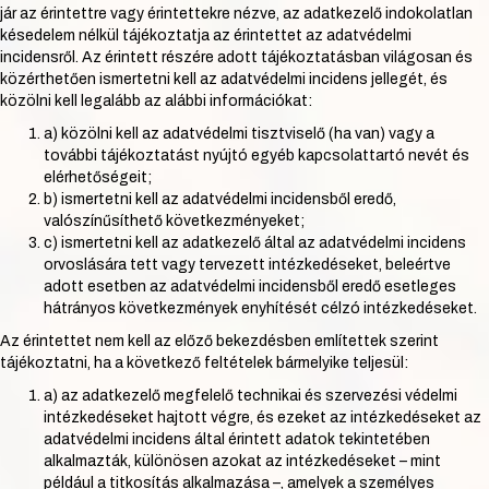
jár az érintettre vagy érintettekre nézve, az adatkezelő indokolatlan
késedelem nélkül tájékoztatja az érintettet az adatvédelmi
incidensről. Az érintett részére adott tájékoztatásban világosan és
közérthetően ismertetni kell az adatvédelmi incidens jellegét, és
közölni kell legalább az alábbi információkat:
a) közölni kell az adatvédelmi tisztviselő (ha van) vagy a
további tájékoztatást nyújtó egyéb kapcsolattartó nevét és
elérhetőségeit;
b) ismertetni kell az adatvédelmi incidensből eredő,
valószínűsíthető következményeket;
c) ismertetni kell az adatkezelő által az adatvédelmi incidens
orvoslására tett vagy tervezett intézkedéseket, beleértve
adott esetben az adatvédelmi incidensből eredő esetleges
hátrányos következmények enyhítését célzó intézkedéseket.
Az érintettet nem kell az előző bekezdésben említettek szerint
tájékoztatni, ha a következő feltételek bármelyike teljesül:
a) az adatkezelő megfelelő technikai és szervezési védelmi
intézkedéseket hajtott végre, és ezeket az intézkedéseket az
adatvédelmi incidens által érintett adatok tekintetében
alkalmazták, különösen azokat az intézkedéseket – mint
például a titkosítás alkalmazása –, amelyek a személyes