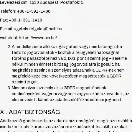
Levelezési cím: 1530 Budapest, Postafiók: 5.
Telefon: +36-1-391-1400
Fax: +36-1-391-1410
E-mail: ugyfelszolgalat@naih.hu
weboldal: https://www.naih.hu/
A rendelkezésre álló közigazgatási vagy nem bírósági útra
tartozó jogorvoslatok – köztük a felügyeleti hatóságnál
történő panasztételhez való, IX/1. pont szerinti jog – sérelme
nélkül, minden érintett bírósági jogorvoslatra jogosult, ha
megítélése szerint a személyes adatainak a GDPR-nek nem
megfelelő kezelése következtében megsértették a GDPR
szerinti jogait.
Minden olyan személy, aki a GDPR megsértésének
eredményeként vagyoni vagy nem vagyoni kárt szenvedett, az
elszenvedett kárért az adatkezelőtől kártérítésre jogosult.
XI. ADATBIZTONSÁG
Adatkezelő gondoskodik az adatok biztonságáról, megteszi továbbá
mindazon technikai és szervezési intézkedéseket, kialakítja azokat