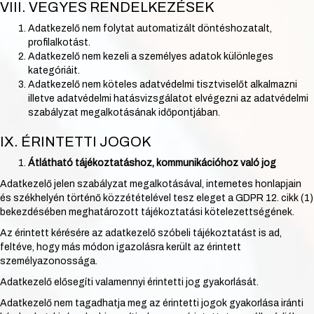
VIII. VEGYES RENDELKEZÉSEK
Adatkezelő nem folytat automatizált döntéshozatalt,
profilalkotást.
Adatkezelő nem kezeli a személyes adatok különleges
kategóriáit.
Adatkezelő nem köteles adatvédelmi tisztviselőt alkalmazni
illetve adatvédelmi hatásvizsgálatot elvégezni az adatvédelmi
szabályzat megalkotásának időpontjában.
IX. ÉRINTETTI JOGOK
Átlátható tájékoztatáshoz, kommunikációhoz való jog
Adatkezelő jelen szabályzat megalkotásával, internetes honlapjain
és székhelyén történő közzétételével tesz eleget a GDPR 12. cikk (1)
bekezdésében meghatározott tájékoztatási kötelezettségének.
Az érintett kérésére az adatkezelő szóbeli tájékoztatást is ad,
feltéve, hogy más módon igazolásra került az érintett
személyazonossága.
Adatkezelő elősegíti valamennyi érintetti jog gyakorlását.
Adatkezelő nem tagadhatja meg az érintetti jogok gyakorlása iránti