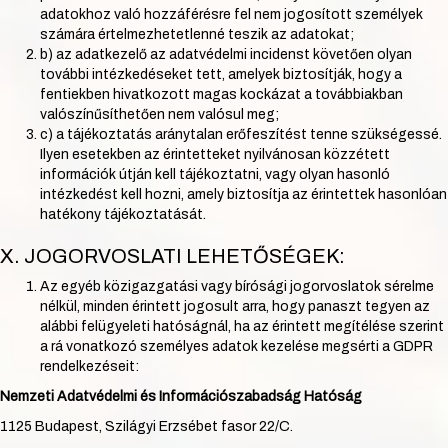
adatokhoz való hozzáférésre fel nem jogosított személyek
számára értelmezhetetlenné teszik az adatokat;
b) az adatkezelő az adatvédelmi incidenst követően olyan
további intézkedéseket tett, amelyek biztosítják, hogy a
fentiekben hivatkozott magas kockázat a továbbiakban
valószínűsíthetően nem valósul meg;
c) a tájékoztatás aránytalan erőfeszítést tenne szükségessé.
Ilyen esetekben az érintetteket nyilvánosan közzétett
információk útján kell tájékoztatni, vagy olyan hasonló
intézkedést kell hozni, amely biztosítja az érintettek hasonlóan
hatékony tájékoztatását.
X. JOGORVOSLATI LEHETŐSÉGEK:
Az egyéb közigazgatási vagy bírósági jogorvoslatok sérelme
nélkül, minden érintett jogosult arra, hogy panaszt tegyen az
alábbi felügyeleti hatóságnál, ha az érintett megítélése szerint
a rá vonatkozó személyes adatok kezelése megsérti a GDPR
rendelkezéseit:
Nemzeti Adatvédelmi és Információszabadság Hatóság
1125 Budapest, Szilágyi Erzsébet fasor 22/C.