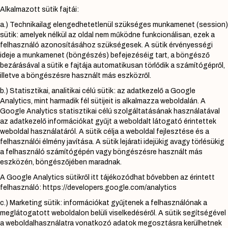
Alkalmazott sütik fajtái:
a.) Technikailag elengedhetetlenül szükséges munkamenet (session)
sütik: amelyek nélkül az oldal nem működne funkcionálisan, ezek a
felhasználó azonosításához szükségesek. A sütik érvényességi
ideje a munkamenet (böngészés) befejezéséig tart, a böngésző
bezárásával a sütik e fajtája automatikusan törlődik a számítógépről,
illetve a böngészésre használt más eszközről.
b.) Statisztikai, analitikai célú sütik: az adatkezelő a Google
Analytics, mint harmadik fél sütijeit is alkalmazza weboldalán. A
Google Analytics statisztikai célú szolgáltatásának használatával
az adatkezelő információkat gyűjt a weboldalt látogató érintettek
weboldal használatáról. A sütik célja a weboldal fejlesztése és a
felhasználói élmény javítása. A sütik lejárati idejükig avagy törlésükig
a felhasználó számítógépén vagy böngészésre használt más
eszközén, böngészőjében maradnak.
A Google Analytics sütikről itt tájékozódhat bővebben az érintett
felhasználó: https://developers.google.com/analytics
c.) Marketing sütik: információkat gyűjtenek a felhasználónak a
meglátogatott weboldalon belüli viselkedéséről. A sütik segítségével
a weboldalhasználatra vonatkozó adatok megosztásra kerülhetnek