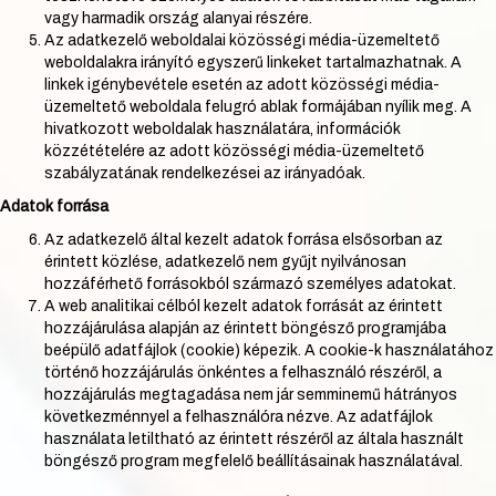
vagy harmadik ország alanyai részére.
Az adatkezelő weboldalai közösségi média-üzemeltető
weboldalakra irányító egyszerű linkeket tartalmazhatnak. A
linkek igénybevétele esetén az adott közösségi média-
üzemeltető weboldala felugró ablak formájában nyílik meg. A
hivatkozott weboldalak használatára, információk
közzétételére az adott közösségi média-üzemeltető
szabályzatának rendelkezései az irányadóak.
Adatok forrása
Az adatkezelő által kezelt adatok forrása elsősorban az
érintett közlése, adatkezelő nem gyűjt nyilvánosan
hozzáférhető forrásokból származó személyes adatokat.
A web analitikai célból kezelt adatok forrását az érintett
hozzájárulása alapján az érintett böngésző programjába
beépülő adatfájlok (cookie) képezik. A cookie-k használatához
történő hozzájárulás önkéntes a felhasználó részéről, a
hozzájárulás megtagadása nem jár semminemű hátrányos
következménnyel a felhasználóra nézve. Az adatfájlok
használata letiltható az érintett részéről az általa használt
böngésző program megfelelő beállításainak használatával.