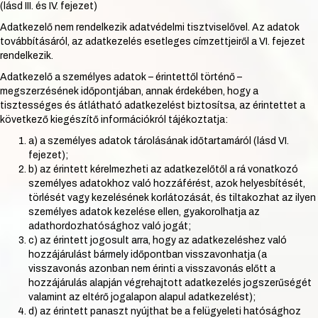
(lásd III. és IV. fejezet)
Adatkezelő nem rendelkezik adatvédelmi tisztviselővel. Az adatok
továbbításáról, az adatkezelés esetleges címzettjeiről a VI. fejezet
rendelkezik.
Adatkezelő a személyes adatok – érintettől történő –
megszerzésének időpontjában, annak érdekében, hogy a
tisztességes és átlátható adatkezelést biztosítsa, az érintettet a
következő kiegészítő információkról tájékoztatja:
a) a személyes adatok tárolásának időtartamáról (lásd VI.
fejezet);
b) az érintett kérelmezheti az adatkezelőtől a rá vonatkozó
személyes adatokhoz való hozzáférést, azok helyesbítését,
törlését vagy kezelésének korlátozását, és tiltakozhat az ilyen
személyes adatok kezelése ellen, gyakorolhatja az
adathordozhatósághoz való jogát;
c) az érintett jogosult arra, hogy az adatkezeléshez való
hozzájárulást bármely időpontban visszavonhatja (a
visszavonás azonban nem érinti a visszavonás előtt a
hozzájárulás alapján végrehajtott adatkezelés jogszerűségét
valamint az eltérő jogalapon alapul adatkezelést);
d) az érintett panaszt nyújthat be a felügyeleti hatósághoz