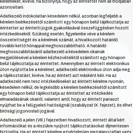
kérelmeket, kivéve, ha bizonyítja, hogy az érintettet nem áll módjában
azonosítani.
Adatkezelő indokolatlan késedelem nélkül, azonban legfeljebb a
kérelem beérkezésétől számított egy hónapon belül tájékoztatja az
érintettet az érintetti jogok gyakorlásával összefüggésben hozott
intézkedésekről. Szükség esetén, figyelembe véve a kérelem
összetettségét és a kérelmek számát, a hivatkozott határidő
további kettő hónappal meghosszabbítható. A határidő
meghosszabbításáról adatkezelő a késedelem okainak
megjelölésével a kérelem kézhezvételétől számított egy hónapon
belül tájékoztatja az érintettet. Amennyiben az érintett elektronikus
úton nyújtotta be a kérelmet, adatkezelő elektronikus úton adja meg
a tájékoztatást, kivéve, ha az érintett azt másként kéri. Ha az
adatkezelő nem tesz intézkedéseket az érintett kérelme nyomán,
késedelem nélkül, de legkésőbb a kérelem beérkezésétől számított
egy hónapon belül tájékoztatja az érintettet az intézkedés
elmaradásának okairól, valamint arról, hogy az érintett panaszt
nyújthat be a felügyeleti hatóságnál (szabályzat IX. fejezet), és élhet
bírósági jogorvoslati jogával.
Adatkezelő a jelen (VIII.) fejezetben hivatkozott, érintett által kért
információkat és a részükre nyújtott tájékoztatásokat díjmentesen
biztosítja. Ha az érintett kérelme egyértelműen megalapozatlan vagy