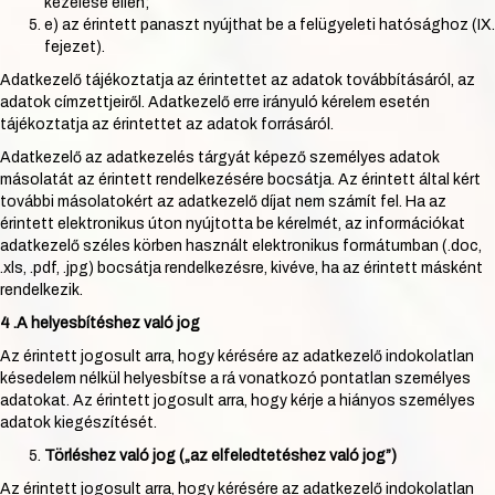
kezelése ellen;
e) az érintett panaszt nyújthat be a felügyeleti hatósághoz (IX.
fejezet).
Adatkezelő tájékoztatja az érintettet az adatok továbbításáról, az
adatok címzettjeiről. Adatkezelő erre irányuló kérelem esetén
tájékoztatja az érintettet az adatok forrásáról.
Adatkezelő az adatkezelés tárgyát képező személyes adatok
másolatát az érintett rendelkezésére bocsátja. Az érintett által kért
további másolatokért az adatkezelő díjat nem számít fel. Ha az
érintett elektronikus úton nyújtotta be kérelmét, az információkat
adatkezelő széles körben használt elektronikus formátumban (.doc,
.xls, .pdf, .jpg) bocsátja rendelkezésre, kivéve, ha az érintett másként
rendelkezik.
4 .A helyesbítéshez való jog
Az érintett jogosult arra, hogy kérésére az adatkezelő indokolatlan
késedelem nélkül helyesbítse a rá vonatkozó pontatlan személyes
adatokat. Az érintett jogosult arra, hogy kérje a hiányos személyes
adatok kiegészítését.
Törléshez való jog („az elfeledtetéshez való jog”)
Az érintett jogosult arra, hogy kérésére az adatkezelő indokolatlan