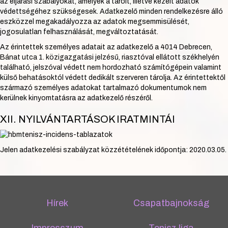
az eljárási szabályokat, amelyek a tárolt, illetve kezelt adatok
védettségéhez szükségesek. Adatkezelő minden rendelkezésre álló
eszközzel megakadályozza az adatok megsemmisülését,
jogosulatlan felhasználását, megváltoztatását.
Az érintettek személyes adatait az adatkezelő a 4014 Debrecen,
Bánat utca 1. közigazgatási jelzésű, riasztóval ellátott székhelyén
található, jelszóval védett nem hordozható számítógépein valamint
külső behatásoktól védett dedikált szerveren tárolja. Az érintettektől
származó személyes adatokat tartalmazó dokumentumok nem
kerülnek kinyomtatásra az adatkezelő részéről.
XII. NYILVÁNTARTÁSOK IRATMINTÁI
Jelen adatkezelési szabályzat közzétételének időpontja: 2020.03.05.
Hírek
Csapatbajnokság